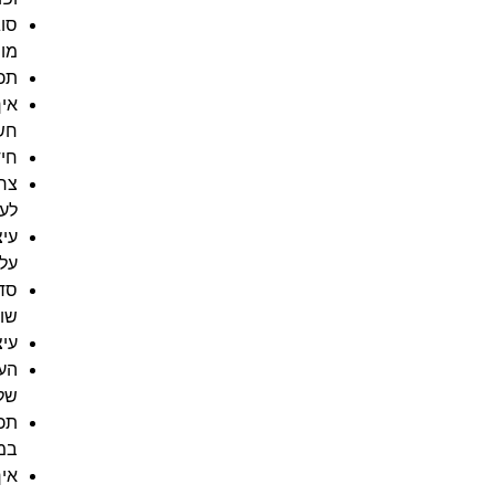
מו
תכנ
אי
חשו
חי
צרי
לע
עיצ
על
סד
שונ
עי
הע
של 
תכנ
במ
איך