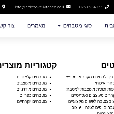
info@artichoke-kitchen.co.il
073-6584983
בית
סוגי מטבחים
מאמרים
צור קש
ים
קטגוריות מוצרים
יך לבחירת מקרר או מקפיא
מטבחים קלאסיים
רי איכותי
מטבחים מעוצבים
ות זכוכית מעוצבות למטבח:
מטבחים מודרניים
ררים מעוצבים ואסתטיים
מטבחים כפריים
וב מטבח לשפים מקצועיים
מטבחים יוקרתיים
חים יפים לגינה – עיצוב
נקציונליות