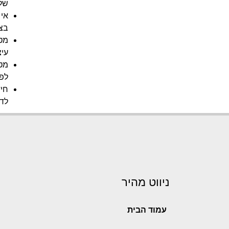
של
אי 
בצו
מט
עיצ
מטב
לפו
חי
לד
ניווט מהיר
עמוד הבית