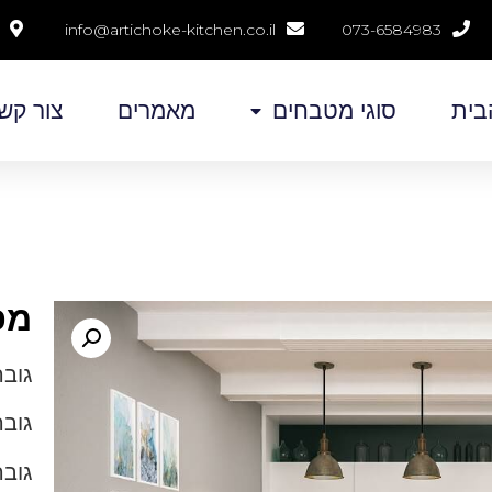
info@artichoke-kitchen.co.il
073-6584983
בית
סוגי מטבחים
מאמרים
צור קש
מפ
גובה 
גובה
גובה כ