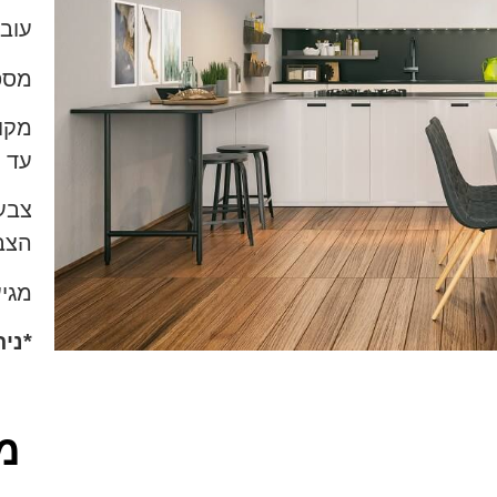
עובי ש
מספר
עד 
צבע:
הצב
מגי
*ני
מ