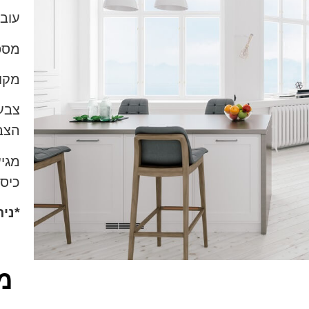
עובי ש
מספר
מקומות 
צבע:
הצב
מגי
כיס
*ני
מ