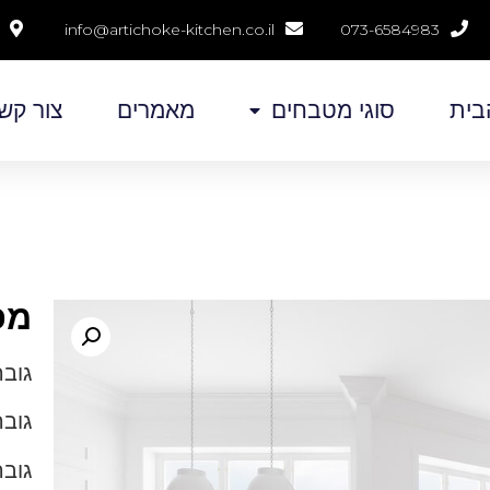
info@artichoke-kitchen.co.il
073-6584983
בית
סוגי מטבחים
מאמרים
צור קש
מפ
גובה 
גובה
גובה כ